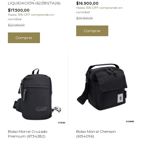
LIQUIDACIÓN (62ZB12TA26)
$16.900,00
Hasta 15% OFF
comprando en
$17.500,00
cantidad
Hasta 15% OFF
comprando en
$20.500,00
cantidad
$22.000,00
Comprar
Comprar
Bolso Morral Cruzado
Bolso Morral Chenson
Premium (6734282)
(6134096)