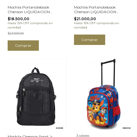
Mochila Portanotebook
Mochila Portanotebook
Chenson LIQUIDACION
Chenson LIQUIDACION
(8132935)
(8131278)
$18.500,00
$21.000,00
Hasta 15% OFF
comprando en
Hasta 15% OFF
comprando en
cantidad
cantidad
$23.500,00
Comprar
Comprar
3 colores
Mochila Chenson Sport´s