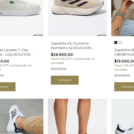
Zapatilla AD Duramo
Hombre LIQUIDACION
la Lacoste T-Clip
Zapatilla 
(08ADURTA26H)
e - LIQUIDACION
(08NBTA26
$26.900,00
TCTA26H)
Hasta 15% OFF
comprando en
00,00
$19.000,0
cantidad
5% OFF
comprando en
Hasta 15% OF
$33.500,00
d
cantidad
,00
$23.500,00
Comprar
mprar
Compra