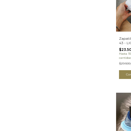
Zapatil
43 - 
(08AD
$23.5
Hasta 1
cantida
$29.500
Co