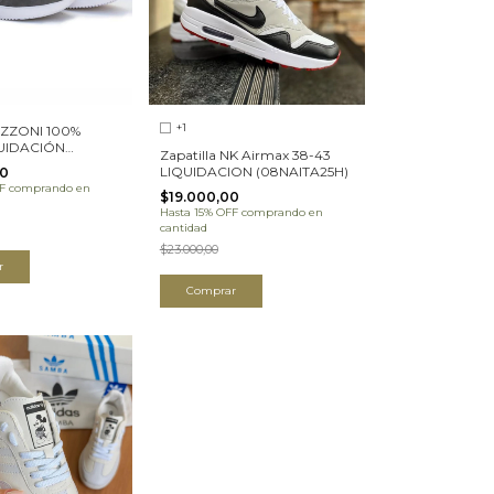
+1
PIZZONI 100%
QUIDACIÓN
Zapatilla NK Airmax 38-43
4H)
LIQUIDACION (08NAITA25H)
00
F
comprando en
$19.000,00
Hasta 15% OFF
comprando en
cantidad
$23.000,00
r
Comprar