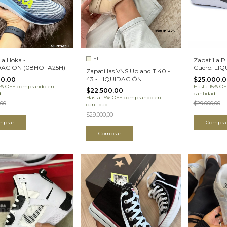
+1
la Hoka -
Zapatilla 
DACION (08HOTA25H)
Cuero. LI
Zapatillas VNS Upland T 40 -
(187510TA2
43 - LIQUIDACIÓN
00,00
$25.000,
(08VUPTA25H)
5% OFF
comprando en
Hasta 15% OF
$22.500,00
d
cantidad
Hasta 15% OFF
comprando en
,00
$29.000,00
cantidad
$29.000,00
mprar
Compra
Comprar