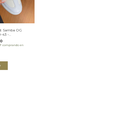
Ad. Samba OG
0-43 -
IÓN
00
TA25H)
F
comprando en
r