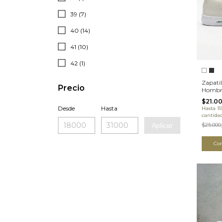
39 (7)
40 (14)
41 (10)
42 (1)
Zapatil
Precio
Hombr
(08LC
$21.0
Desde
Hasta
Hasta 1
cantida
Aplicar
$25.000
Co