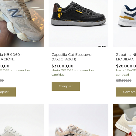
lla NB 9060 -
Zapatilla Cat Ecocuero
Zapatilla N
DACIÓN
(08ZCTA26H)
LIQUIDAC
60TA25H)
(08NB997T
00,00
$31.000,00
$26.000,
5% OFF
comprando en
Hasta 15% OFF
comprando en
Hasta 15% OF
d
cantidad
cantidad
,00
$31.500,00
Comprar
mprar
Compra