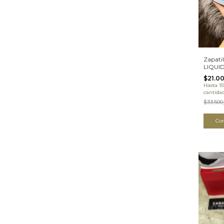
Zapatil
LIQUI
$21.0
Hasta 1
cantida
$33.500
Co