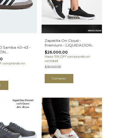
Zapatilla On Cloud -
Premium - LIQUIDACION
AD Samba 40-43 -
(08ONCLTA25H)
IÓN
$26.000,00
A24H)
Hasta 15% OFF
comprando en
00
cantidad
F
comprando en
$36.000,00
Comprar
r