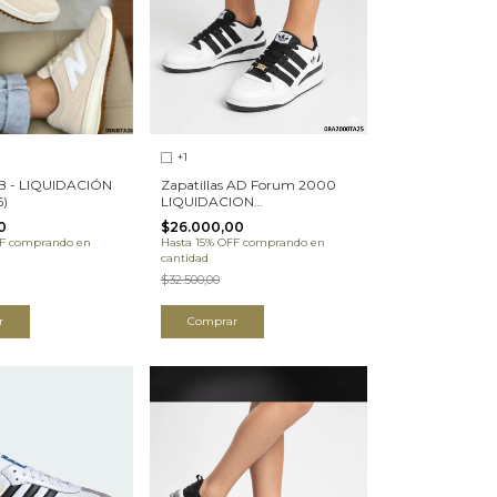
+1
NB - LIQUIDACIÓN
Zapatillas AD Forum 2000
)
LIQUIDACION
(08A2000TA25)
0
$26.000,00
F
comprando en
Hasta 15% OFF
comprando en
cantidad
$32.500,00
r
Comprar