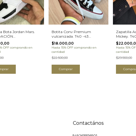
la Bota Jordan Mars.
Botita Conv Premium
Zapatilla 
DACIÓN
vulcanizada. T40 -43
Mickey. T4
JMTA25H)
LIQUIDACION
LIQUIDAC
00,00
$18.000,00
$22.000,
(08BCONVTA25H)
(08ADSOG
5% OFF
comprando en
Hasta 15% OFF
comprando en
Hasta 15% OF
d
cantidad
cantidad
,00
$22.500,00
$29.900,00
mprar
Comprar
Compra
Contactános
5492615516501