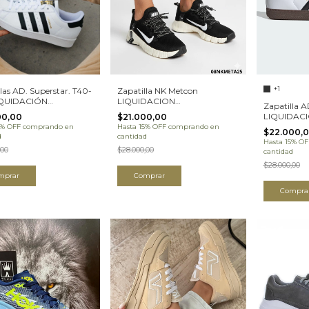
+1
las AD. Superstar. T40-
Zapatilla NK Metcon
LIQUIDACIÓN
LIQUIDACION
Zapatilla 
SSCTA25H)
(08NKMETA25)
LIQUIDAC
00,00
$21.000,00
(08ADSAT
5% OFF
comprando en
Hasta 15% OFF
comprando en
$22.000,
d
cantidad
Hasta 15% OF
,00
$28.000,00
cantidad
$28.000,00
mprar
Comprar
Compra