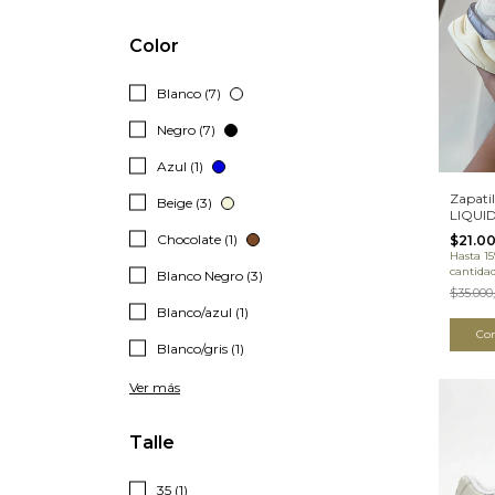
Color
Blanco (7)
Negro (7)
Azul (1)
Zapati
Beige (3)
LIQUI
(0890
Chocolate (1)
$21.0
Hasta 1
cantida
Blanco Negro (3)
$35.000
Blanco/azul (1)
Co
Blanco/gris (1)
Ver más
Talle
35 (1)