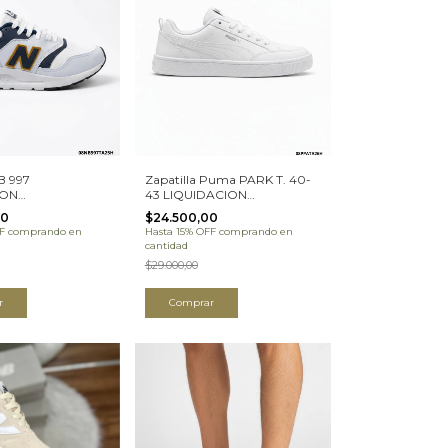
B 997
Zapatilla Puma PARK T. 40-
ION
43 LIQUIDACION
A25H)
(08PPATA26H)
00
$24.500,00
F
comprando en
Hasta 15% OFF
comprando en
cantidad
$29.000,00
r
Comprar