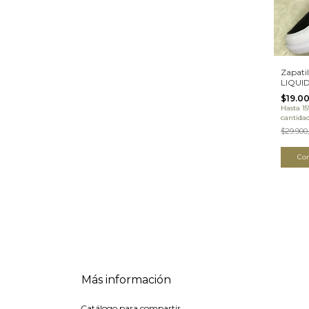
Zapati
LIQUI
(08BN
$19.0
Hasta 1
cantida
$29.900
Co
Más información
Catálogo para compartir