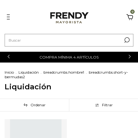
0
COMPRA MÍNIMA 4 ARTÍCULOS
Inicio
.
Liquidación
.
breadcrumbs.hombre1
.
breadcrumbs.short-y-
bermudas2
Liquidación
Ordenar
Filtrar