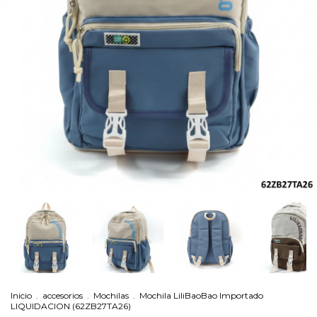
Inicio
.
accesorios
.
Mochilas
.
Mochila LiliBaoBao Importado
LIQUIDACION (62ZB27TA26)