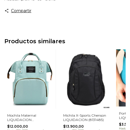
Compartir
Productos similares
Porta 
Mochila Maternal
Michila X-Sports Chenson
LIQU
LIQUIDACION
LIQUIDACION (8131485)
(30CE
(316355TA25)
$3.50
$12.000,00
$13.900,00
Hasta 