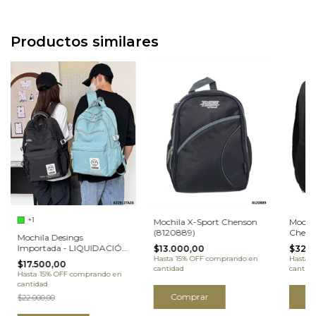
Productos similares
+1
Mochila X-Sport Chenson
Mochi
(8120889)
Chens
Mochila Desings
Importada - LIQUIDACIÓN
$13.000,00
$32.0
(62ZB12TA26)
Hasta 15% OFF
comprando en
Hasta 
$17.500,00
cantidad
cantida
Hasta 15% OFF
comprando en
cantidad
Comprar
C
$22.000,00