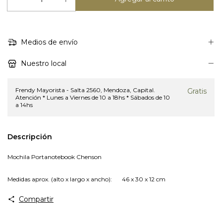
Medios de envío
Nuestro local
Frendy Mayorista - Salta 2560, Mendoza, Capital.
Gratis
Atención * Lunes a Viernes de 10 a 18hs * Sábados de 10
a 14hs
Descripción
Mochila Portanotebook Chenson
Medidas aprox. (alto x largo x ancho):
46 x 30 x 12 cm
Compartir