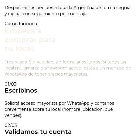
Despachamos pedidos a toda la Argentina de forma segura
y rápida, con seguimiento por mensaje.
Cómo funciona
Empezá a
comprar para
tu local.
Tres pasos. Sin papeleo, sin formularios largos. Si tenés un
local multimarca o showroom activo, estás a un mensaje de
WhatsApp de tener precios mayoristas.
01
/03
Escribinos
Solicitá acceso mayorista por WhatsApp y contanos
brevemente sobre tu local (nombre, ubicación, qué
vendés).
02
/03
Validamos tu cuenta