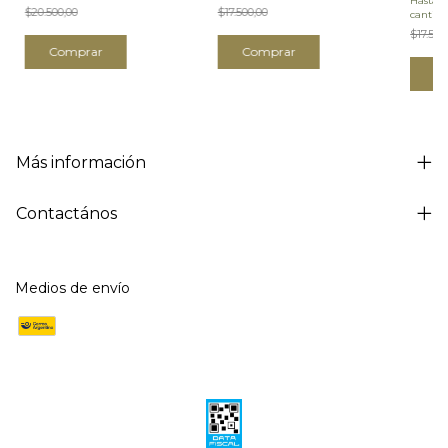
Hasta 
$20.500,00
$17.500,00
cantida
$17.500
Comprar
Comprar
C
Más información
Contactános
Medios de envío