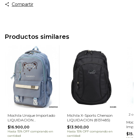
Compartir
Productos similares
2 colo
Mochila Unique Importado
Michila X-Sports Chenson
LIQUIDACION
LIQUIDACION (8131485)
Mochil
(62ZB26TA26)
Impor
$16.900,00
$13.900,00
(62ZB
Hasta 15% OFF
comprando en
Hasta 15% OFF
comprando en
$15.0
cantidad
cantidad