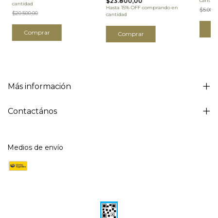
cantida
$23.800,00
cantidad
Hasta 15% OFF
comprando en
$5.000,
$20.500,00
cantidad
C
Comprar
Comprar
Más información
Contactános
Medios de envío