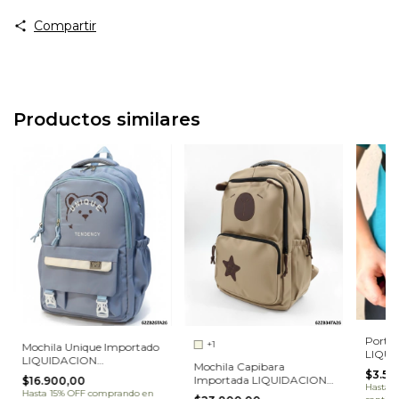
Compartir
Productos similares
Porta 
+1
Mochila Unique Importado
LIQU
LIQUIDACION
Mochila Capibara
(30CE
(62ZB26TA26)
$3.50
Importada LIQUIDACION
$16.900,00
Hasta 
(62ZB34TA26)
Hasta 15% OFF
comprando en