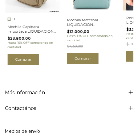
Porta 
+1
Mochila Maternal
LIQU
LIQUIDACION
Mochila Capibara
(30CE
(316355TA25)
$3.50
Importada LIQUIDACION
$12.000,00
Hasta 
(62ZB34TA26)
Hasta 15% OFF
comprando en
cantida
$23.800,00
cantidad
Hasta 15% OFF
comprando en
$5.000,
$16.500,00
cantidad
C
Comprar
Comprar
Más información
Contactános
Medios de envío