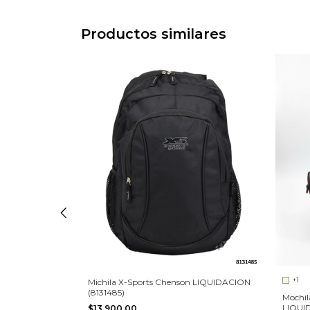
Productos similares
+1
Michila X-Sports Chenson LIQUIDACION
(8131485)
 -
Mochil
6)
LIQUI
$13.900,00