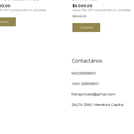
00,00
$6.000,00
5% OFF
comprando en cantidad
Hasta 15% OFF
comprando en cantidad
$8.000,00
mprar
Comprar
Contactános
5492615516501
+549 2615516501
frendymoda@gmail.com
SALTA 2560, Mendoza Capital.