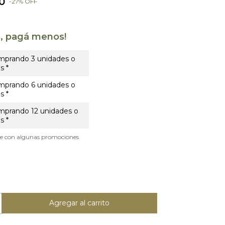
0
-
27
%
OFF
s, pagá menos!
mprando 3 unidades o
s *
mprando 6 unidades o
s *
mprando 12 unidades o
s *
le con algunas promociones