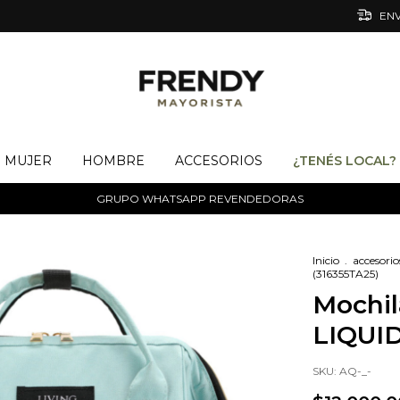
ENV
MUJER
HOMBRE
ACCESORIOS
¿TENÉS LOCAL?
GRUPO WHATSAPP REVENDEDORAS
Inicio
.
accesorio
(316355TA25)
Mochil
LIQUID
SKU:
AQ-_-