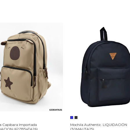
a Capibara Importada
Mochila Authentic. LIQUIDACIÓN
DACION (62ZB34TA26)
(30MAUTA25)