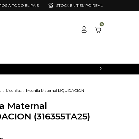
ÍOS A TODO EL PAÍS
STOCK EN TIEMPO REAL
0
s
.
Mochilas
.
Mochila Maternal LIQUIDACION
a Maternal
ACION (316355TA25)