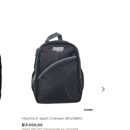
Mochila X-Sport Chenson (8120889)
Mochila Uniqu
(62ZB26TA26)
$13.000,00
Hasta 15% OFF
comprando en cantidad
$16.900,00