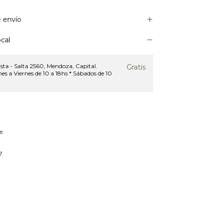
 envío
cal
sta - Salta 2560, Mendoza, Capital.
Gratis
es a Viernes de 10 a 18hs * Sábados de 10
e.
7