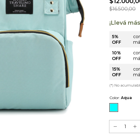
$12.000,0
$16.500,00
¡Llevá má
5%
co
OFF
má
10%
co
OFF
má
15%
co
OFF
má
(*) No acumulab
Color:
Aqua