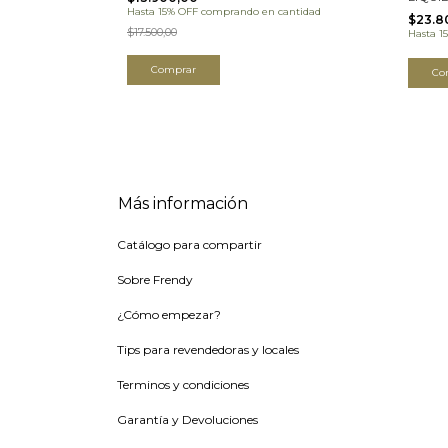
Hasta 15% OFF
comprando en cantidad
$23.8
$17.500,00
antidad
Hasta 1
Comprar
Co
Más información
Catálogo para compartir
Sobre Frendy
¿Cómo empezar?
Tips para revendedoras y locales
Terminos y condiciones
Garantía y Devoluciones